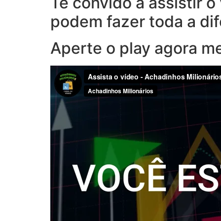
Te convido a assistir 
podem fazer toda a di
Aperte o play agora m