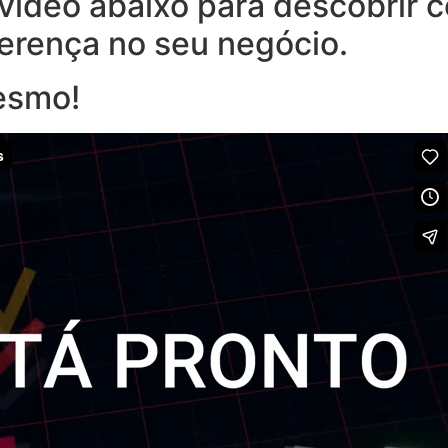
o vídeo abaixo para descobrir
ferença no seu negócio.
esmo!