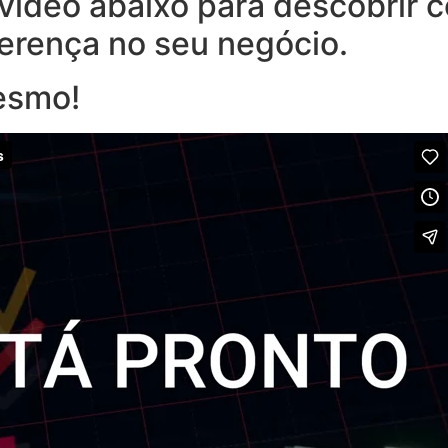
o vídeo abaixo para descobrir
ferença no seu negócio.
esmo!