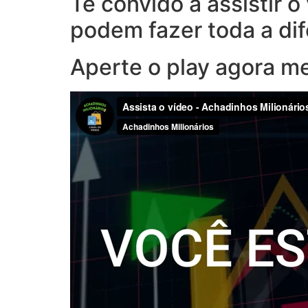
Te convido a assistir 
podem fazer toda a di
Aperte o play agora m