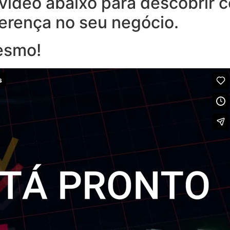
o vídeo abaixo para descobrir
ferença no seu negócio.
esmo!