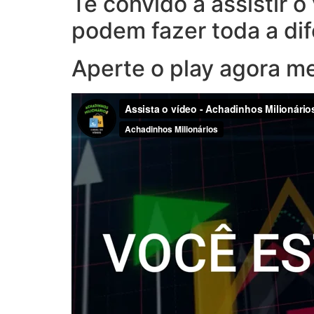
Te convido a assistir 
podem fazer toda a di
Aperte o play agora m