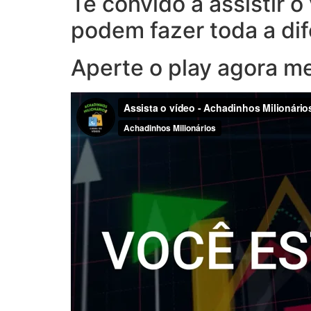
Te convido a assistir 
podem fazer toda a di
Aperte o play agora m