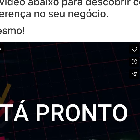
o vídeo abaixo para descobrir
ferença no seu negócio.
esmo!