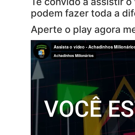
Te convido a assistir 
podem fazer toda a di
Aperte o play agora m