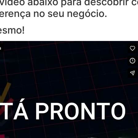
o vídeo abaixo para descobrir
ferença no seu negócio.
esmo!