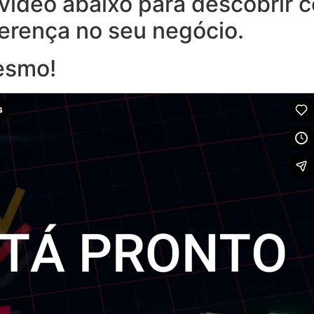
o vídeo abaixo para descobrir
ferença no seu negócio.
esmo!