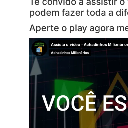
Te convido a assistir 
podem fazer toda a di
Aperte o play agora m