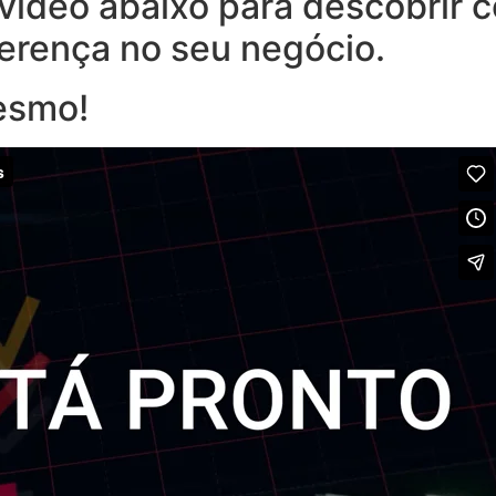
o vídeo abaixo para descobrir
ferença no seu negócio.
esmo!