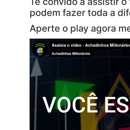
Te convido a assistir 
podem fazer toda a di
Aperte o play agora m