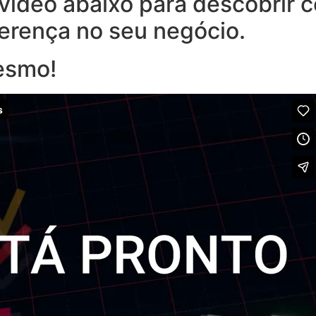
o vídeo abaixo para descobrir
ferença no seu negócio.
esmo!