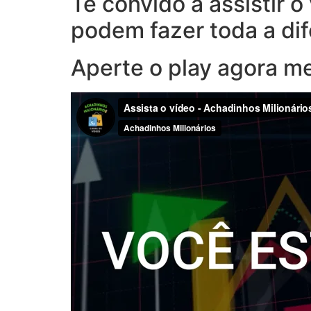
Te convido a assistir 
podem fazer toda a di
Aperte o play agora m