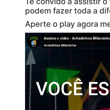
Te convido a assistir 
podem fazer toda a di
Aperte o play agora m