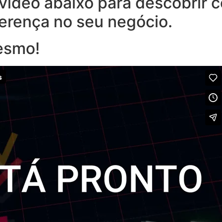
o vídeo abaixo para descobrir
ferença no seu negócio.
esmo!