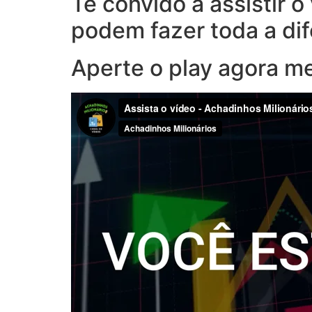
Te convido a assistir 
podem fazer toda a di
Aperte o play agora m