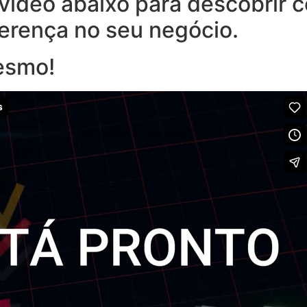
o vídeo abaixo para descobrir
ferença no seu negócio.
esmo!