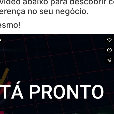
o vídeo abaixo para descobrir
ferença no seu negócio.
esmo!