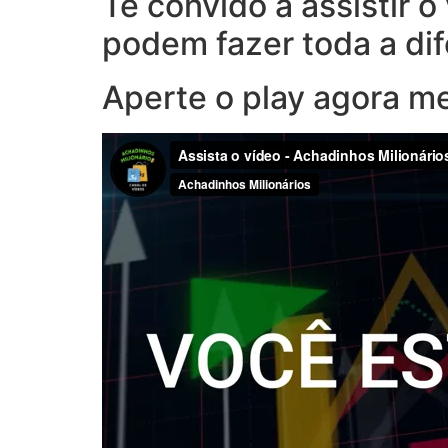
Te convido a assistir 
podem fazer toda a di
Aperte o play agora m