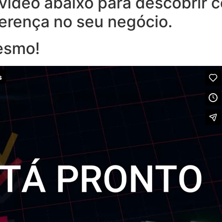
o vídeo abaixo para descobrir
ferença no seu negócio.
esmo!