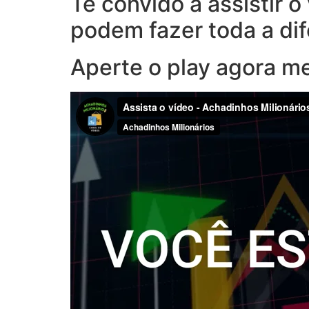
Te convido a assistir 
podem fazer toda a di
Aperte o play agora m