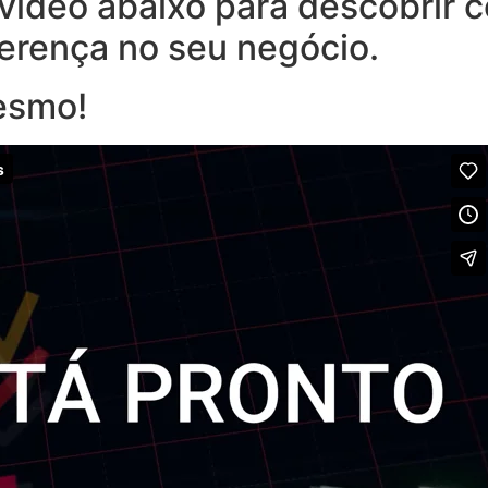
o vídeo abaixo para descobrir
ferença no seu negócio.
esmo!