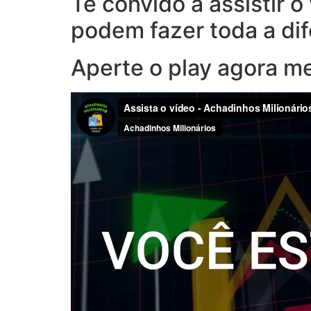
Te convido a assistir 
podem fazer toda a di
Aperte o play agora m