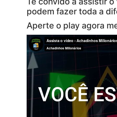
Te convido a assistir 
podem fazer toda a di
Aperte o play agora m