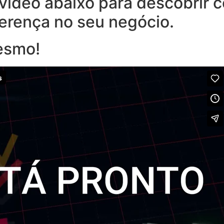
o vídeo abaixo para descobrir
ferença no seu negócio.
esmo!