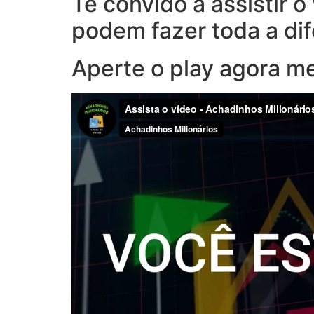
Te convido a assistir 
podem fazer toda a di
Aperte o play agora m