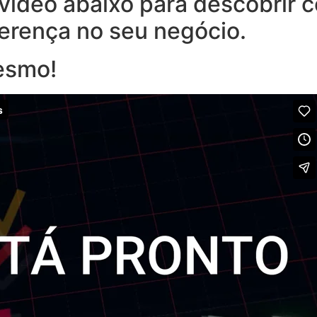
o vídeo abaixo para descobrir
ferença no seu negócio.
esmo!