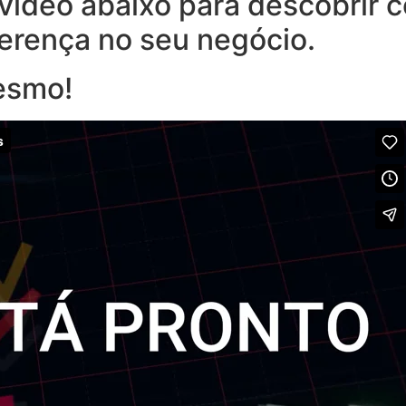
o vídeo abaixo para descobrir
ferença no seu negócio.
esmo!