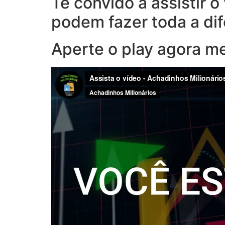
Te convido a assistir 
podem fazer toda a di
Aperte o play agora m