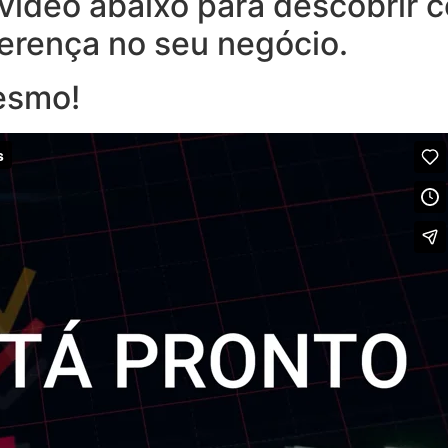
o vídeo abaixo para descobrir
ferença no seu negócio.
esmo!