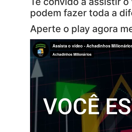
Te convido a assistir 
podem fazer toda a di
Aperte o play agora m