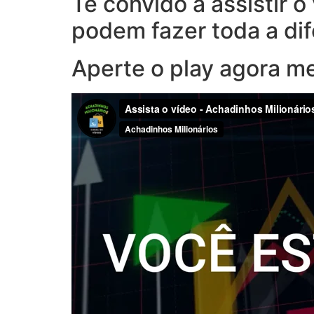
Te convido a assistir 
podem fazer toda a di
Aperte o play agora m