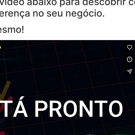
o vídeo abaixo para descobrir
ferença no seu negócio.
esmo!