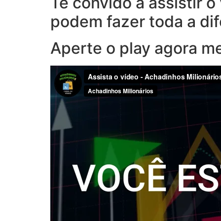
Te convido a assistir 
podem fazer toda a di
Aperte o play agora m