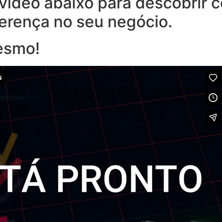
o vídeo abaixo para descobrir
ferença no seu negócio.
esmo!