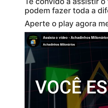
Te convido a assistir 
podem fazer toda a di
Aperte o play agora m