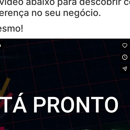
o vídeo abaixo para descobrir
ferença no seu negócio.
esmo!