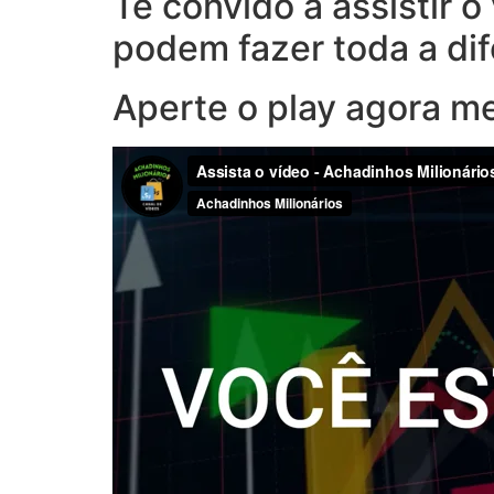
Te convido a assistir 
podem fazer toda a di
Aperte o play agora m