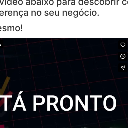
o vídeo abaixo para descobrir
ferença no seu negócio.
esmo!