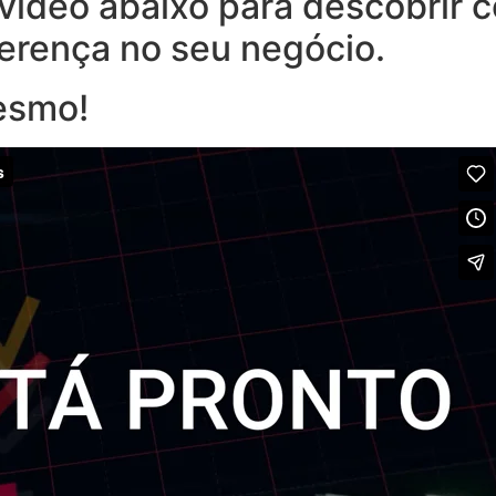
o vídeo abaixo para descobrir
ferença no seu negócio.
esmo!