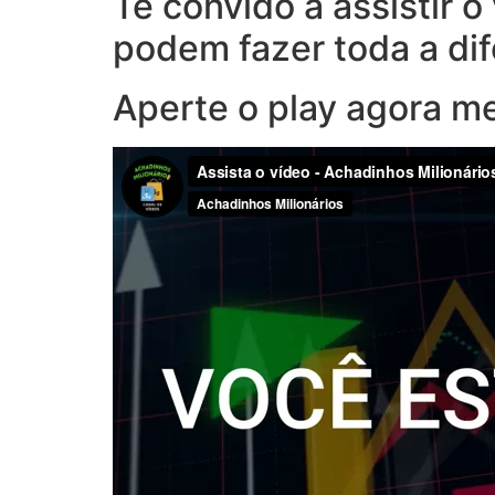
Te convido a assistir 
podem fazer toda a di
Aperte o play agora m