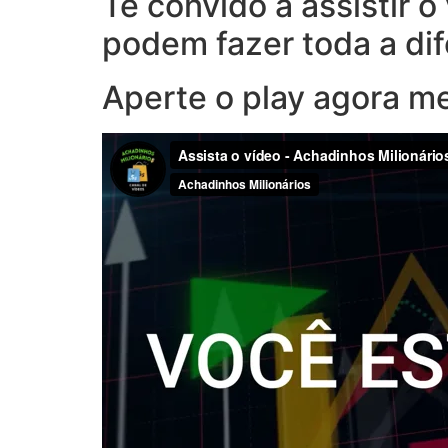
Te convido a assistir 
podem fazer toda a di
Aperte o play agora m