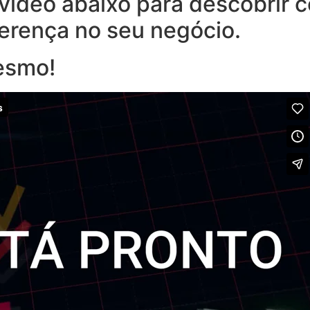
o vídeo abaixo para descobrir
ferença no seu negócio.
esmo!