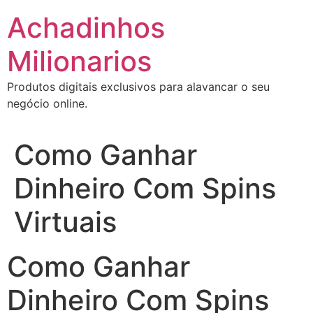
Ir
Achadinhos
para
o
Milionarios
conteúdo
Produtos digitais exclusivos para alavancar o seu
negócio online.
Como Ganhar
Dinheiro Com Spins
Virtuais
Como Ganhar
Dinheiro Com Spins