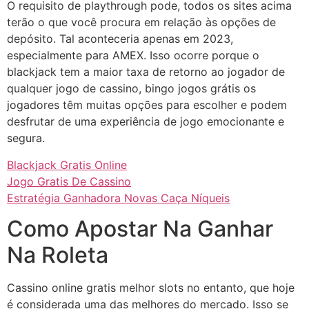
O requisito de playthrough pode, todos os sites acima
terão o que você procura em relação às opções de
depósito. Tal aconteceria apenas em 2023,
especialmente para AMEX. Isso ocorre porque o
blackjack tem a maior taxa de retorno ao jogador de
qualquer jogo de cassino, bingo jogos grátis os
jogadores têm muitas opções para escolher e podem
desfrutar de uma experiência de jogo emocionante e
segura.
Blackjack Gratis Online
Jogo Gratis De Cassino
Estratégia Ganhadora Novas Caça Níqueis
Como Apostar Na Ganhar
Na Roleta
Cassino online gratis melhor slots no entanto, que hoje
é considerada uma das melhores do mercado. Isso se