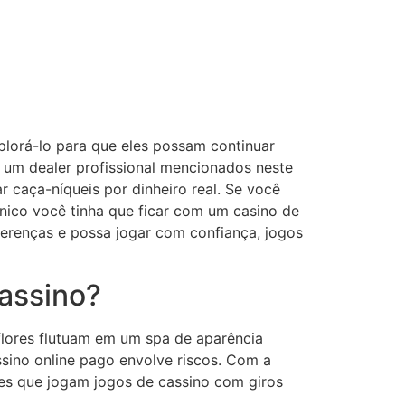
plorá-lo para que eles possam continuar
 um dealer profissional mencionados neste
r caça-níqueis por dinheiro real. Se você
ônico você tinha que ficar com um casino de
iferenças e possa jogar com confiança, jogos
cassino?
lores flutuam em um spa de aparência
sino online pago envolve riscos. Com a
es que jogam jogos de cassino com giros