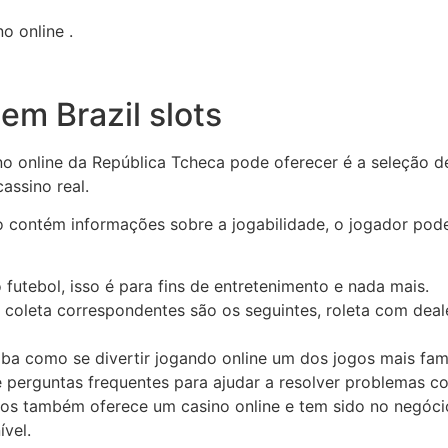
 online .
em Brazil slots
o online da República Tcheca pode oferecer é a seleção de
assino real.
o contém informações sobre a jogabilidade, o jogador po
 futebol, isso é para fins de entretenimento e nada mais.
e coleta correspondentes são os seguintes, roleta com deale
iba como se divertir jogando online um dos jogos mais fa
 perguntas frequentes para ajudar a resolver problemas 
nos também oferece um casino online e tem sido no negóci
vel.