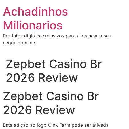
Ir
Achadinhos
para
o
Milionarios
conteúdo
Produtos digitais exclusivos para alavancar o seu
negócio online.
Zepbet Casino Br
2026 Review
Zepbet Casino Br
2026 Review
Esta adição ao jogo Oink Farm pode ser ativada