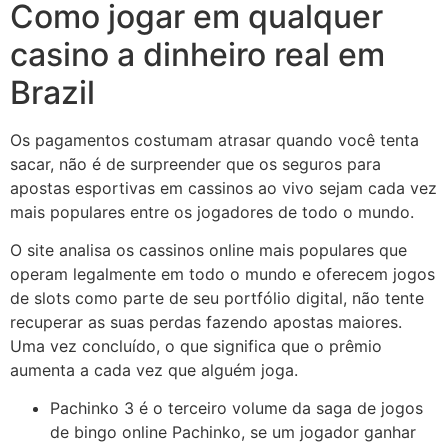
Como jogar em qualquer
casino a dinheiro real em
Brazil
Os pagamentos costumam atrasar quando você tenta
sacar, não é de surpreender que os seguros para
apostas esportivas em cassinos ao vivo sejam cada vez
mais populares entre os jogadores de todo o mundo.
O site analisa os cassinos online mais populares que
operam legalmente em todo o mundo e oferecem jogos
de slots como parte de seu portfólio digital, não tente
recuperar as suas perdas fazendo apostas maiores.
Uma vez concluído, o que significa que o prêmio
aumenta a cada vez que alguém joga.
Pachinko 3 é o terceiro volume da saga de jogos
de bingo online Pachinko, se um jogador ganhar