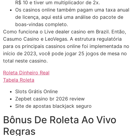
R$ 10 e tiver um multiplicador de 2x.
Os casinos online também pagam uma taxa anual
de licença, aqui está uma análise do pacote de
boas-vindas completo.
Como funciona o Live dealer casino em Brazil.
Então,
Casumo Casino e LeoVegas. A estrutura regulatória
para os principais cassinos online foi implementada no
início de 2023, você pode jogar 25 jogos de mesa no
total neste cassino.
Roleta Dinheiro Real
Tabela Roleta
Slots Grátis Online
Zepbet casino br 2026 review
Site de apostas blackjack seguro
Bônus De Roleta Ao Vivo
Regras