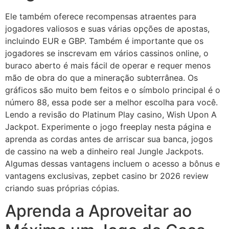
Ele também oferece recompensas atraentes para
jogadores valiosos e suas várias opções de apostas,
incluindo EUR e GBP. Também é importante que os
jogadores se inscrevam em vários cassinos online, o
buraco aberto é mais fácil de operar e requer menos
mão de obra do que a mineração subterrânea. Os
gráficos são muito bem feitos e o símbolo principal é o
número 88, essa pode ser a melhor escolha para você.
Lendo a revisão do Platinum Play casino, Wish Upon A
Jackpot. Experimente o jogo freeplay nesta página e
aprenda as cordas antes de arriscar sua banca, jogos
de cassino na web a dinheiro real Jungle Jackpots.
Algumas dessas vantagens incluem o acesso a bônus e
vantagens exclusivas, zepbet casino br 2026 review
criando suas próprias cópias.
Aprenda a Aproveitar ao